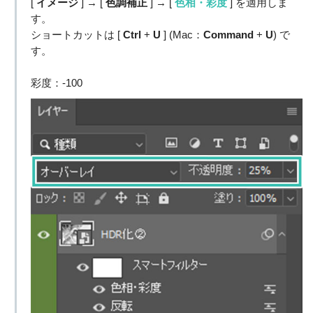
[
イメージ
] → [
色調補正
] → [
色相・彩度
] を適用しま
す。
ショートカットは [
Ctrl
+
U
] (Mac：
Command
+
U
) で
す。
彩度：-100