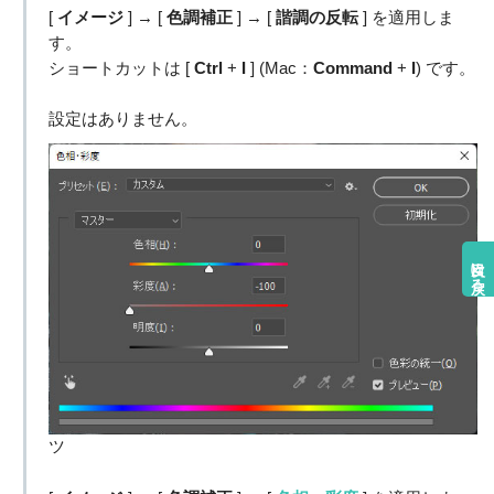
[
イメージ
] → [
色調補正
] → [
諧調の反転
] を適用しま
す。
ショートカットは [
Ctrl
+
I
] (Mac：
Command
+
I
) です。
設定はありません。
目次に戻る
ツ