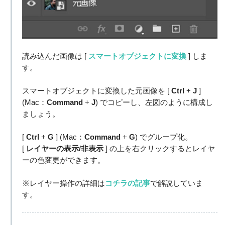
読み込んだ画像は [
スマートオブジェクトに変換
] しま
す。
スマートオブジェクトに変換した元画像を [
Ctrl
+
J
]
(Mac：
Command
+
J
) でコピーし、左図のように構成し
ましょう。
[
Ctrl
+
G
] (Mac：
Command
+
G
) でグループ化。
[
レイヤーの表示/非表示
] の上を右クリックするとレイヤ
ーの色変更ができます。
※レイヤー操作の詳細は
コチラの記事
で解説していま
す。