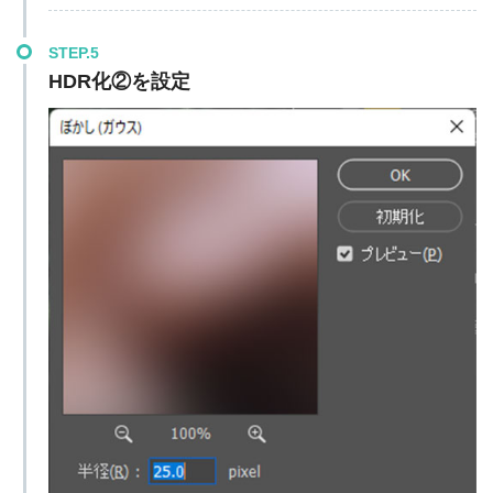
STEP.5
HDR化②を設定