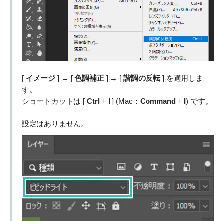
[
イメージ
] → [
色調補正
] → [
諧調の反転
] を適用しま
す。
ショートカットは [
Ctrl
+
I
] (Mac：
Command
+
I
) です。
設定はありません。