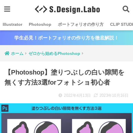
Illustrator
Photoshop
ポートフォリオの作り方
CLIP STUD
学生必見！ポートフォリオの作り方を徹底解説！
ホーム
ゼロから始めるPhotoshop
【Photoshop】塗りつぶしの白い隙間を
無くす方法3選forフォトショ初心者
2022年4月13日
2023年10月16日