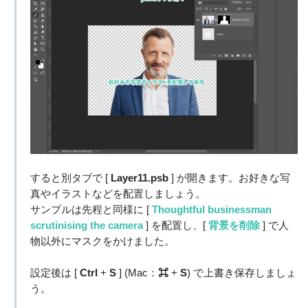
すると別タブで [
Layer11.psb
] が開きます。お好きな写
真やイラストなどを配置しましょう。
サンプルは先程と同様に [
Thoughtful businessman
scrutinising the camera
] を配置し、[
背景を削除
] で人
物以外にマスクをかけました。
設定後は [
Ctrl
+
S
] (Mac：
⌘
+
S
) で上書き保存しましょ
う。