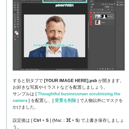
すると別タブで
[YOUR IMAGE HERE].psb
が開きます。
お好きな写真やイラストなどを配置しましょう。
サンプルは [
Thoughtful businessman scrutinising the
camera
] を配置し、[
背景を削除
] で人物以外にマスクを
かけました。
設定後は [
Ctrl
+
S
] (Mac：
⌘
+
S
) で上書き保存しましょ
う。