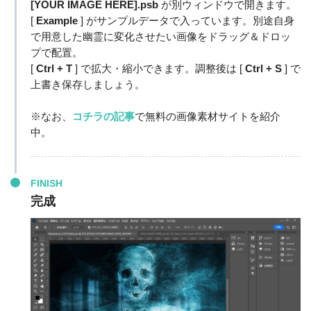
[YOUR IMAGE HERE].psb
が別ウィンドウで開きます。
[
Example
] がサンプルデータで入っています。別途自身
で用意した幽霊に変化させたい画像をドラッグ＆ドロッ
プで配置。
[
Ctrl + T
] で拡大・縮小できます。調整後は [
Ctrl + S
] で
上書き保存しましょう。
※なお、
コチラの記事
で無料の画像素材サイトを紹介
中。
FINISH
完成