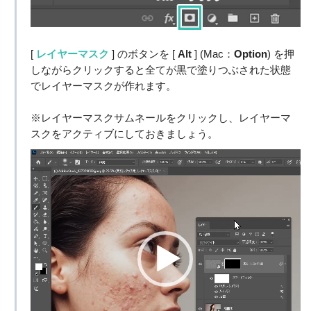
[
レイヤーマスク
] のボタンを [
Alt
] (Mac：
Option
) を押
しながらクリックすると全てが黒で塗りつぶされた状態
でレイヤーマスクが作れます。
※レイヤーマスクサムネールをクリックし、レイヤーマ
スクをアクティブにしておきましょう。
動
画
プ
レ
ー
ヤ
ー