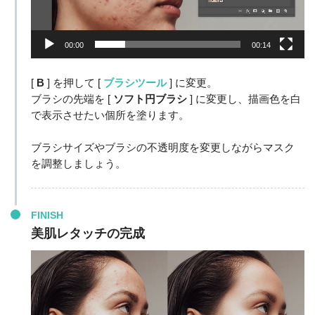
00:00
00:14
[
B
] を押して [
ブラシツール
] に変更。
ブラシの先端を [
ソフト円ブラシ
] に変更し、描画色を白
で表示させたい個所を塗ります。
ブラシサイズやブラシの不透明度を変更しながらマスク
を調整しましょう。
FINISH
美肌レタッチの完成