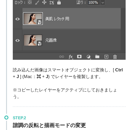
読み込んだ画像はスマートオブジェクトに変換し、[
Ctrl
+
J
] (Mac：
⌘
+
J
) でレイヤーを複製します。
※コピーしたレイヤーをアクティブにしておきましょ
う。
STEP.2
諧調の反転と描画モードの変更