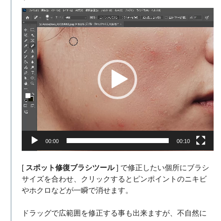
動
画
プ
レ
ー
ヤ
ー
00:00
00:10
[
スポット修復ブラシツール
] で修正したい個所にブラシ
サイズを合わせ、クリックするとピンポイントのニキビ
やホクロなどが一瞬で消せます。
ドラッグで広範囲を修正する事も出来ますが、不自然に