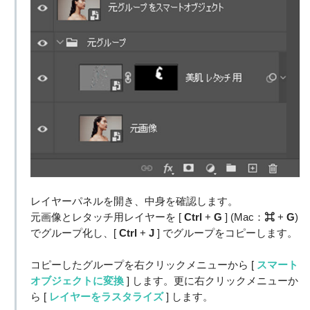
レイヤーパネルを開き、中身を確認します。
元画像とレタッチ用レイヤーを [
Ctrl
+
G
] (Mac：
⌘
+
G
)
でグループ化し、[
Ctrl
+
J
] でグループをコピーします。
コピーしたグループを右クリックメニューから [
スマート
オブジェクトに変換
] します。更に右クリックメニューか
ら [
レイヤーをラスタライズ
] します。