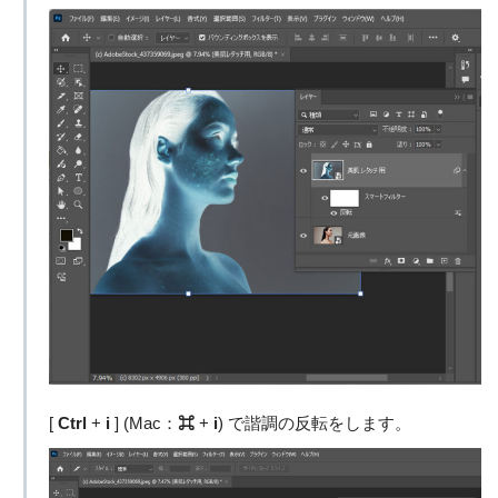
[
Ctrl
+
i
] (Mac：
⌘
+
i
) で諧調の反転をします。