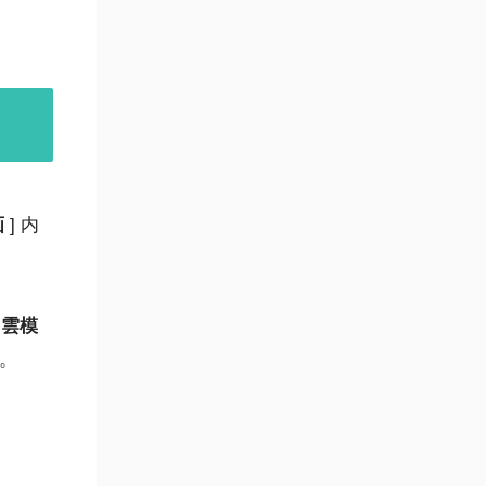
画
] 内
[
雲模
す。