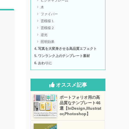
ピクチャフレーム
木
ファイバー
雲模様１
雲模様２
逆光
照明効果
写真を大変身させる高品質エフェクト
ワンランク上のテンプレート素材
おわりに
オススメ記事
ポートフォリオ用の高
品質なテンプレート46
選【InDesign,Illustrat
or,Photoshop】