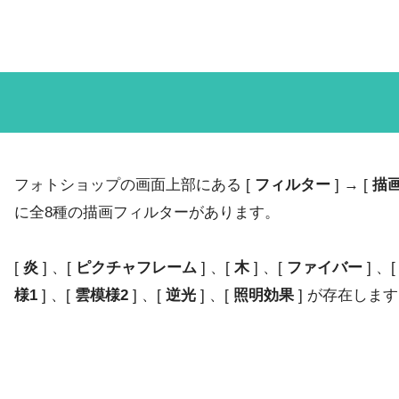
フォトショップの画面上部にある [
フィルター
] → [
描
に全8種の描画フィルターがあります。
[
炎
] 、[
ピクチャフレーム
] 、[
木
] 、[
ファイバー
] 、
様1
] 、[
雲模様2
] 、[
逆光
] 、[
照明効果
] が存在しま