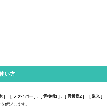
使い方
木
] 、[
ファイバー
] 、[
雲模様1
] 、[
雲模様2
] 、[
逆光
] 
方を解説します。