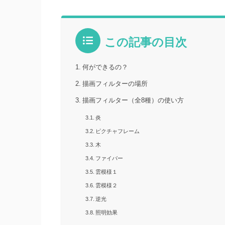
この記事の目次
何ができるの？
描画フィルターの場所
描画フィルター（全8種）の使い方
炎
ピクチャフレーム
木
ファイバー
雲模様１
雲模様２
逆光
照明効果