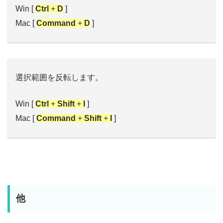
Win [
Ctrl
+
D
]
Mac [
Command
+
D
]
選択範囲を反転します。
Win [
Ctrl
+
Shift
+
I
]
Mac [
Command
+
Shift
+
I
]
他