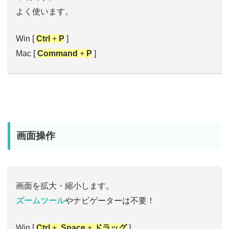
よく使います。
Win [
Ctrl
+
P
]
Mac [
Command
+
P
]
画面操作
画面を拡大・縮小します。
ズームツール
やナビゲーターは不要！
Win [
Ctrl
+
Space
+
ドラッグ
]