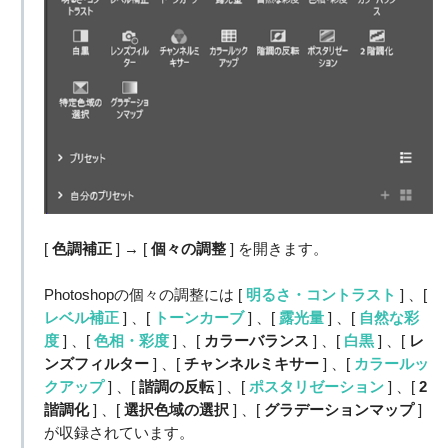
[
色調補正
] → [
個々の調整
] を開きます。
Photoshopの個々の調整には [
明るさ・コントラスト
] 、[
レベル補正
] 、[
トーンカーブ
] 、[
露光量
] 、[
自然な彩
度
] 、[
色相・彩度
] 、[
カラーバランス
] 、[
白黒
] 、[
レ
ンズフィルター
] 、[
チャンネルミキサー
] 、[
カラールッ
クアップ
] 、[
諧調の反転
] 、[
ポスタリゼーション
] 、[
2
諧調化
] 、[
選択色域の選択
] 、[
グラデーションマップ
]
が収録されています。