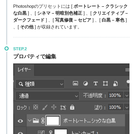
Photoshopのプリセットには [
ポートレート – クラシック
な白黒
] 、[
シネマ – 明暗別色補正
] 、[
クリエイティブ –
ダークフェード
] 、[
写真修復 – セピア
] 、[
白黒 – 寒色
]
、[
その他
] が収録されています。
STEP.2
プロパティで編集