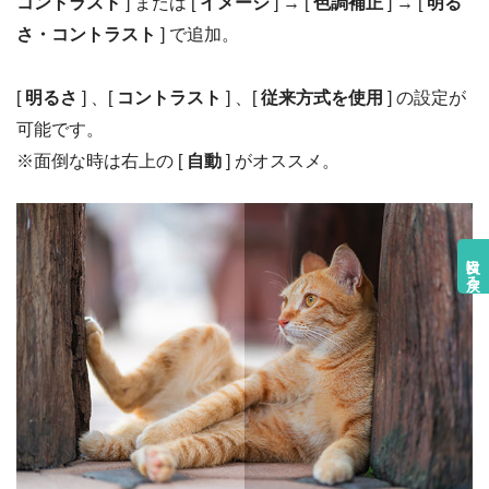
コントラスト
] または [
イメージ
] → [
色調補正
] → [
明る
さ・コントラスト
] で追加。
[
明るさ
] 、[
コントラスト
] 、[
従来方式を使用
] の設定が
可能です。
※面倒な時は右上の [
自動
] がオススメ。
目次に戻る