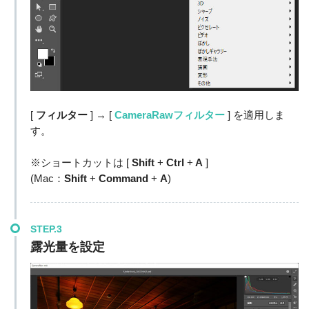
[
フィルター
] → [
CameraRawフィルター
] を適用しま
す。
※ショートカットは [
Shift
+
Ctrl
+
A
]
(Mac：
Shift
+
Command
+
A
)
STEP.3
露光量を設定