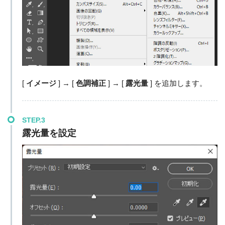
[
イメージ
] → [
色調補正
] → [
露光量
] を追加します。
STEP.3
露光量を設定