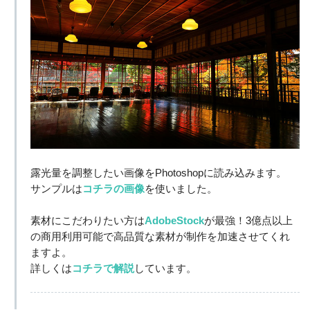
露光量を調整したい画像をPhotoshopに読み込みます。
サンプルは
コチラの画像
を使いました。
素材にこだわりたい方は
AdobeStock
が最強！3億点以上
の商用利用可能で高品質な素材が制作を加速させてくれ
ますよ。
詳しくは
コチラで解説
しています。