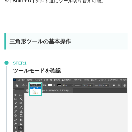
※ [
Shift
+
U
] を押す度にツール切り替え可能。
三角形ツールの基本操作
STEP.1
ツールモードを確認