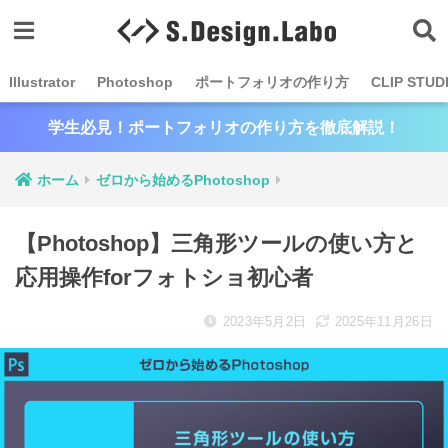
Illustrator
Photoshop
ポートフォリオの作り方
CLIP STUD
学生必見！ポートフォリオの作り方を徹底解説！
ホーム
ゼロから始めるPhotoshop
【Photoshop】三角形ツールの使い方と
応用操作forフォトショ初心者
2023年5月2日
2025年11月26日