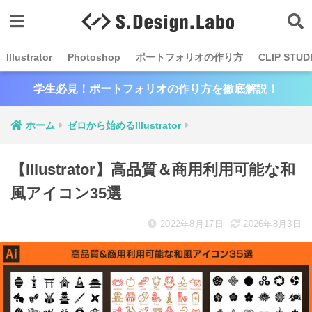
Illustrator
Photoshop
ポートフォリオの作り方
CLIP STUD
学生必見！ポートフォリオの作り方を徹底解説！
ホーム
ゼロから始めるIllustrator
【Illustrator】高品質＆商用利用可能な和
風アイコン35選
2022年8月17日
2026年8月3日