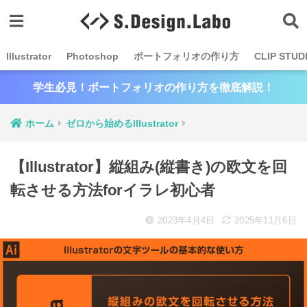
Illustrator
Photoshop
ポートフォリオの作り方
CLIP STUD
学生必見！ポートフォリオの作り方を徹底解説！
ホーム
ゼロから始めるIllustrator
【Illustrator】縦組み(縦書き)の欧文を回
転させる方法forイラレ初心者
2023年4月4日
2025年11月6日