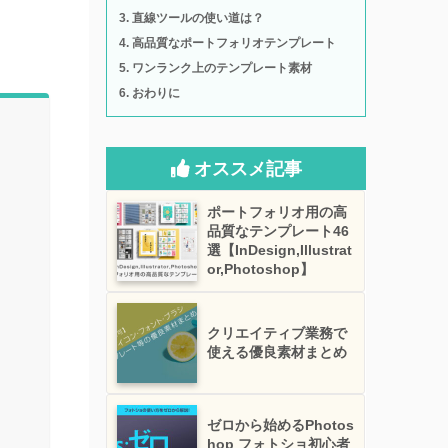
直線ツールの使い道は？
高品質なポートフォリオテンプレート
ワンランク上のテンプレート素材
おわりに
オススメ記事
ポートフォリオ用の高
品質なテンプレート46
選【InDesign,Illustrat
or,Photoshop】
クリエイティブ業務で
使える優良素材まとめ
ゼロから始めるPhotos
hop フォトショ初心者