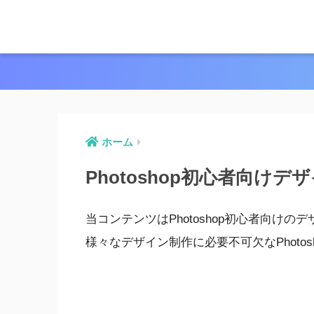
ホーム
Photoshop初心者向け
当コンテンツはPhotoshop初心者向けの
様々なデザイン制作に必要不可欠なPhoto