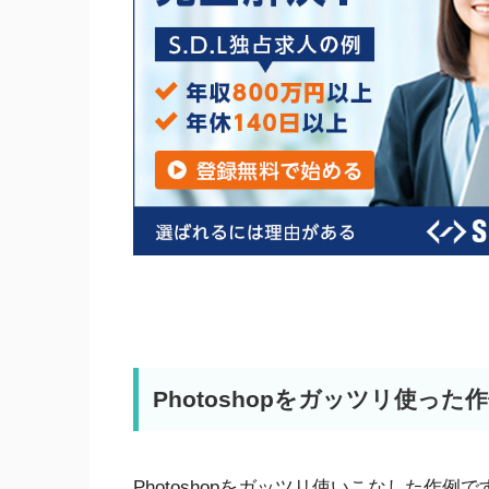
Photoshopをガッツリ使った
Photoshopをガッツリ使いこなした作例で