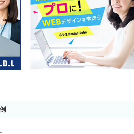
作例
す。