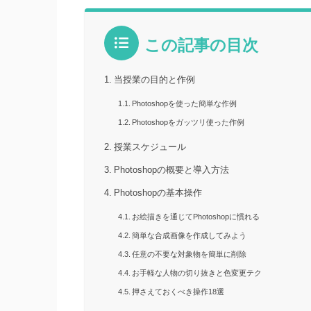
この記事の目次
当授業の目的と作例
Photoshopを使った簡単な作例
Photoshopをガッツリ使った作例
授業スケジュール
Photoshopの概要と導入方法
Photoshopの基本操作
お絵描きを通じてPhotoshopに慣れる
簡単な合成画像を作成してみよう
任意の不要な対象物を簡単に削除
お手軽な人物の切り抜きと色変更テク
押さえておくべき操作18選