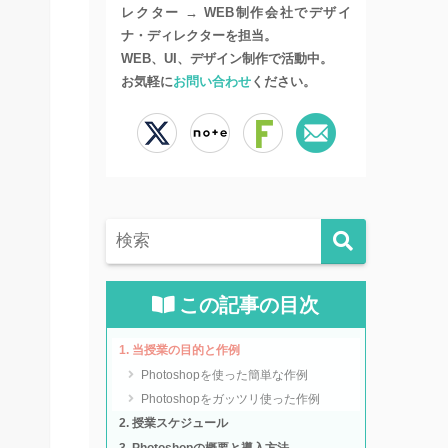
レクター → WEB制作会社でデザイ
ナ・ディレクターを担当。
WEB、UI、デザイン制作で活動中。
お気軽に
お問い合わせ
ください。
この記事の目次
当授業の目的と作例
Photoshopを使った簡単な作例
Photoshopをガッツリ使った作例
授業スケジュール