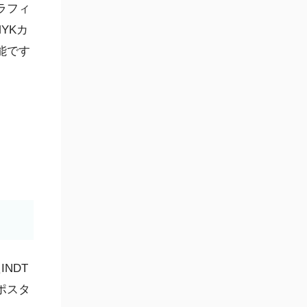
ラフィ
YKカ
能です
NDT
ポスタ