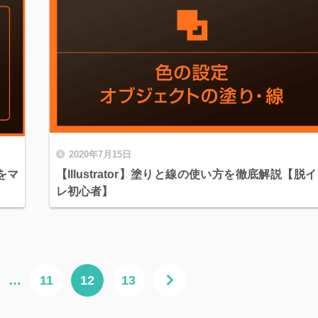
2020年7月15日
クをマ
【Illustrator】塗りと線の使い方を徹底解説【脱
レ初心者】
…
11
12
13