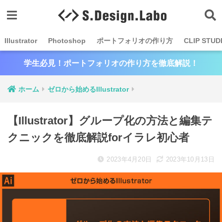
Illustrator
Photoshop
ポートフォリオの作り方
CLIP STUD
学生必見！ポートフォリオの作り方を徹底解説！
ホーム
ゼロから始めるIllustrator
【Illustrator】グループ化の方法と編集テ
クニックを徹底解説forイラレ初心者
2023年4月20日
2023年10月13日