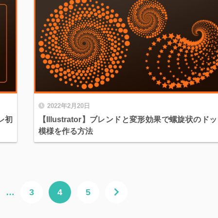
2022年2月20日
ラレ初
【Illustrator】ブレンドと変形効果で螺旋状のド
模様を作る方法
…
3
4
5